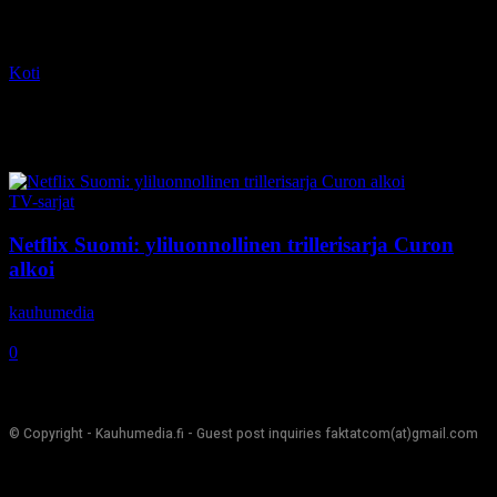
Koti
Tagit
Curon
Tag: Curon
TV-sarjat
Netflix Suomi: yliluonnollinen trillerisarja Curon
alkoi
kauhumedia
-
11.6.2020
0
© Copyright - Kauhumedia.fi - Guest post inquiries faktatcom(at)gmail.com