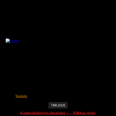
Youtube
TARJOUS
Kauhuäänikirjoja ilmaiseksi <--- Klikkaa tiedot