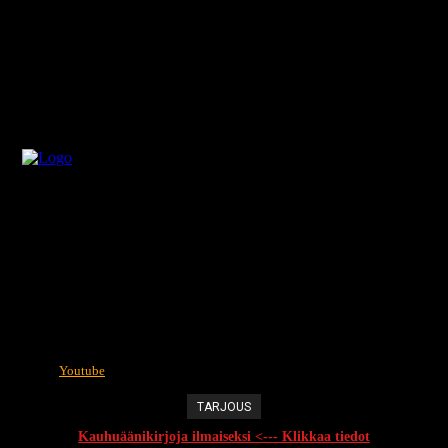
Youtube
TARJOUS
Kauhuäänikirjoja ilmaiseksi <--- Klikkaa tiedot