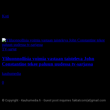
Koti
Tagit
Constantine
Tag: Constantine
TV-sarjat
Yliluonnollisia voimia vastaan taisteleva John
Constantine tekee paluun uudessa tv-sarjassa
kauhumedia
-
9.1.2017
0
© Copyright - Kauhumedia.fi - Guest post inquiries faktatcom(at)gmail.com