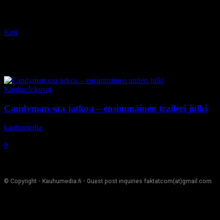
Koti
Tagit
Cliver Barker
Tag: Cliver Barker
Kauhuelokuvat
Candyman saa jatkoa – ensimmäinen traileri julki
kauhumedia
-
28.2.2020
0
© Copyright - Kauhumedia.fi - Guest post inquiries faktatcom(at)gmail.com