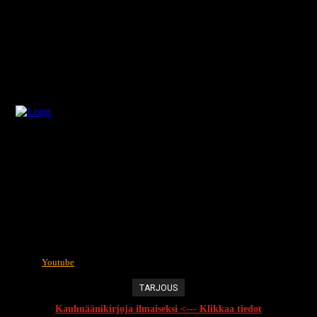
Youtube
TARJOUS
Kauhuäänikirjoja ilmaiseksi <--- Klikkaa tiedot