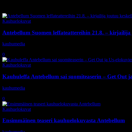
Tag: Christopher Renz
Kauhuelokuvat
Antebellum Suomen leffateattereihin 21.8. – kirjailija 
kauhumedia
-
29.6.2020
0
Kauhuelokuvat
Kauhuleffa Antebellum sai suomiteaserin – Get Out ja
kauhumedia
-
15.1.2020
0
Kauhuelokuvat
Ensimmäinen teaseri kauhuelokuvasta Antebellum
kauhumedia
-