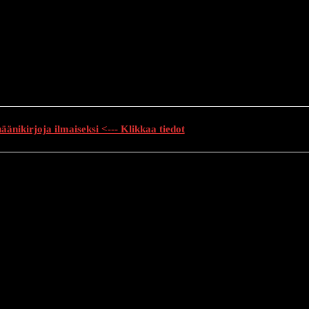
änikirjoja ilmaiseksi <--- Klikkaa tiedot
auhutarinat
Creepypasta
Kauhuelokuvat
Muu kauhu