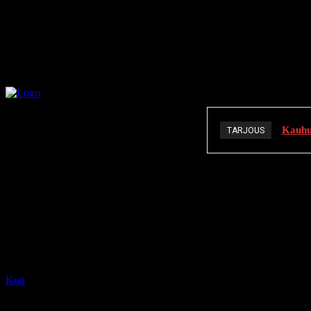
Kauhuä
TARJOUS
K
Koti
Tagit
Christopher Renz