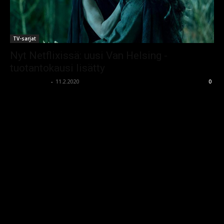
TV-sarjat
Nyt Netflixissä: uusi Van Helsing -
tuotantokausi lisätty
kauhumedia
-
11.2.2020
0