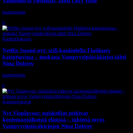
Valehtelevat viettelijät -tähti Lucy Hale
kauhumedia
-
30.1.2020
0
Kauhuelokuvat
Netflix Suomi nyt: scifi-kauhuleffa Flatliners
katsottavissa – mukana Vampyyripäiväkirjat-tähti
Nina Dobrev
kauhumedia
-
29.8.2019
0
Kauhuelokuvat
Nyt Viaplayssa: opiskelijat tutkivat
kuolemanjälkeistä elämää – tähtenä myös
Vampyyripäiväkirjojen Nina Dobrev