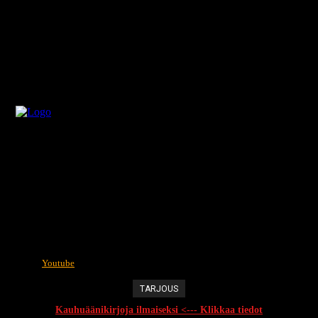
Youtube
TARJOUS
Kauhuäänikirjoja ilmaiseksi <--- Klikkaa tiedot