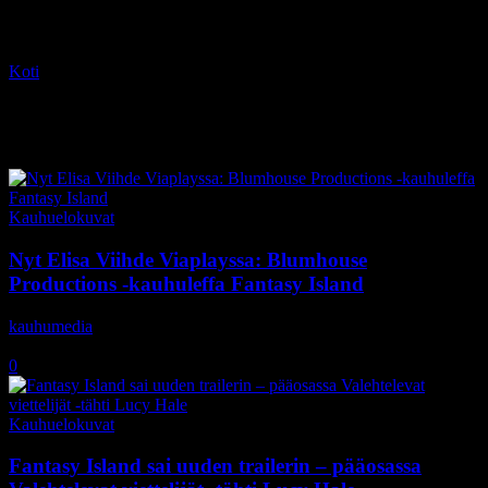
Koti
Tagit
Charlotte McKinney
Tag: Charlotte McKinney
Kauhuelokuvat
Nyt Elisa Viihde Viaplayssa: Blumhouse
Productions -kauhuleffa Fantasy Island
kauhumedia
-
1.2.2021
0
Kauhuelokuvat
Fantasy Island sai uuden trailerin – pääosassa