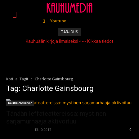
Youtube
TARJOUS
Kauhuäänikirjoja ilmaiseksi <--- Klikkaa tiedot
Koti
Tagit
Charlotte Gainsbourg
Tag: Charlotte Gainsbourg
Kauhuelokuvat
Tänään leffateattereissa: mystinen
sarjamurhaaja aktivoituu
kauhumedia
-
13.10.2017
0