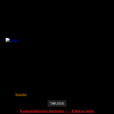
Youtube
TARJOUS
Kauhuäänikirjoja ilmaiseksi <--- Klikkaa tiedot