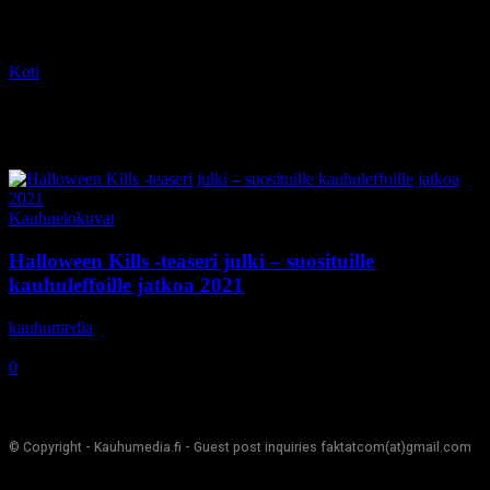
Koti
Tagit
Charles Cyphers
Tag: Charles Cyphers
Kauhuelokuvat
Halloween Kills -teaseri julki – suosituille
kauhuleffoille jatkoa 2021
kauhumedia
-
30.10.2020
0
© Copyright - Kauhumedia.fi - Guest post inquiries faktatcom(at)gmail.com