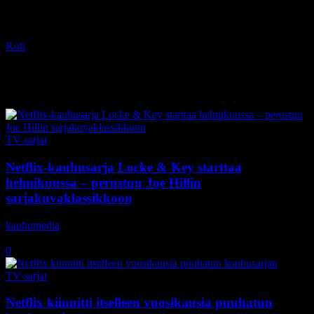
Koti
Tagit
Carlton Cuse
Tag: Carlton Cuse
TV-sarjat
Netflix-kauhusarja Locke & Key starttaa
helmikuussa – perustuu Joe Hillin
sarjakuvaklassikkoon
kauhumedia
-
5.12.2019
0
TV-sarjat
Netflix kiinnitti itselleen vuosikausia puuhatun