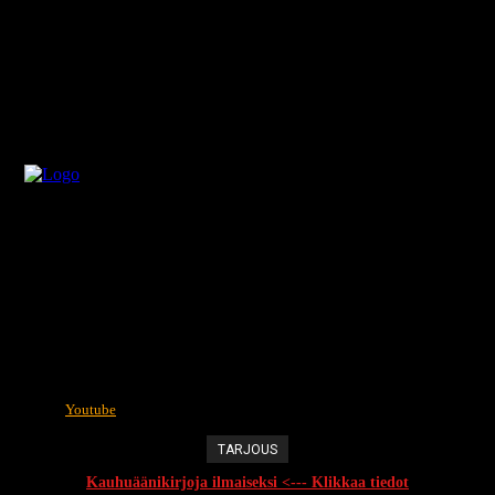
Youtube
TARJOUS
Kauhuäänikirjoja ilmaiseksi <--- Klikkaa tiedot