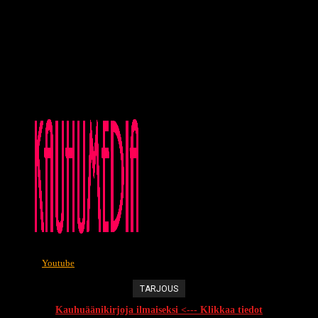
Youtube
TARJOUS
Kauhuäänikirjoja ilmaiseksi <--- Klikkaa tiedot