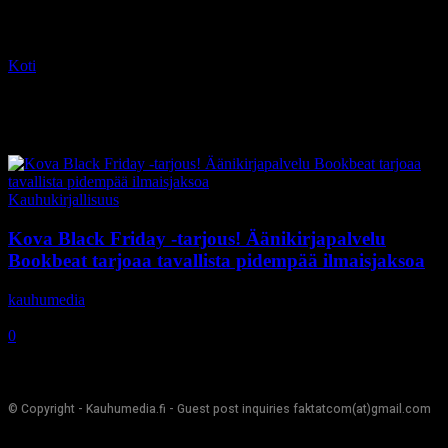
Koti
Tagit
Black Week
Tag: Black Week
Kauhukirjallisuus
Kova Black Friday -tarjous! Äänikirjapalvelu
Bookbeat tarjoaa tavallista pidempää ilmaisjaksoa
kauhumedia
-
27.11.2020
0
© Copyright - Kauhumedia.fi - Guest post inquiries faktatcom(at)gmail.com