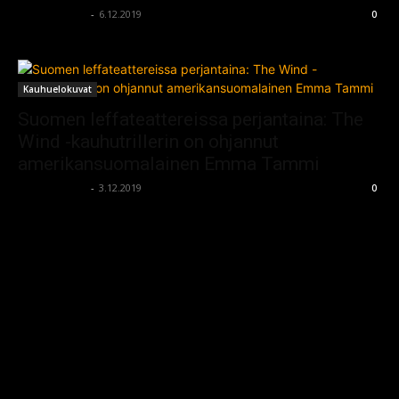
kauhumedia
-
6.12.2019
0
Kauhuelokuvat
Suomen leffateattereissa perjantaina: The
Wind -kauhutrillerin on ohjannut
amerikansuomalainen Emma Tammi
kauhumedia
-
3.12.2019
0