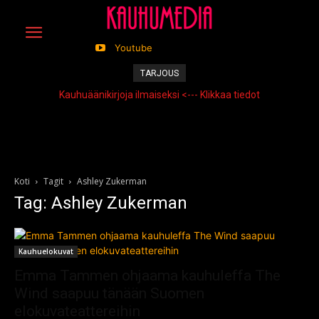
Youtube
TARJOUS
Kauhuäänikirjoja ilmaiseksi <--- Klikkaa tiedot
Koti
Tagit
Ashley Zukerman
Tag: Ashley Zukerman
Kauhuelokuvat
Emma Tammen ohjaama kauhuleffa The
Wind saapuu tänään Suomen
elokuvateattereihin