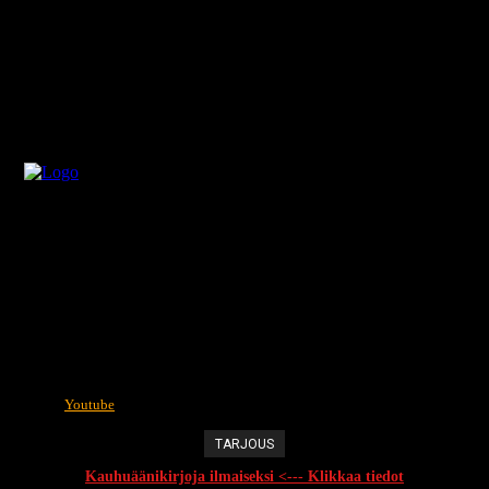
Youtube
TARJOUS
Kauhuäänikirjoja ilmaiseksi <--- Klikkaa tiedot