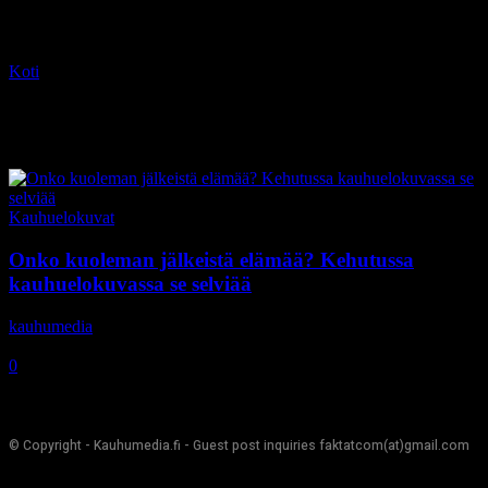
Koti
Tagit
Annette O’Toole
Tag: Annette O’Toole
Kauhuelokuvat
Onko kuoleman jälkeistä elämää? Kehutussa
kauhuelokuvassa se selviää
kauhumedia
-
9.2.2017
0
© Copyright - Kauhumedia.fi - Guest post inquiries faktatcom(at)gmail.com