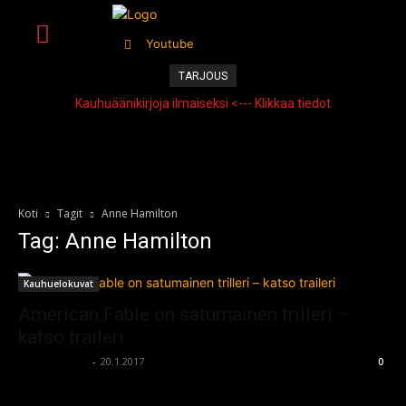
Youtube
TARJOUS
Kauhuäänikirjoja ilmaiseksi <--- Klikkaa tiedot
Koti
Tagit
Anne Hamilton
Tag: Anne Hamilton
Kauhuelokuvat
American Fable on satumainen trilleri –
katso traileri
kauhumedia
-
20.1.2017
0