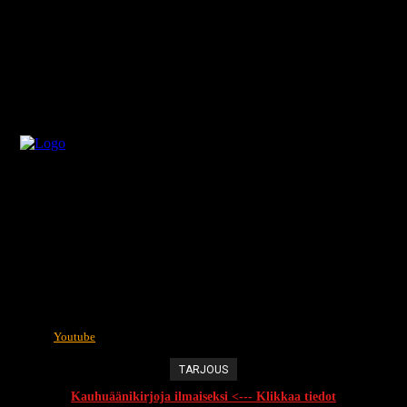
Youtube
TARJOUS
Kauhuäänikirjoja ilmaiseksi <--- Klikkaa tiedot