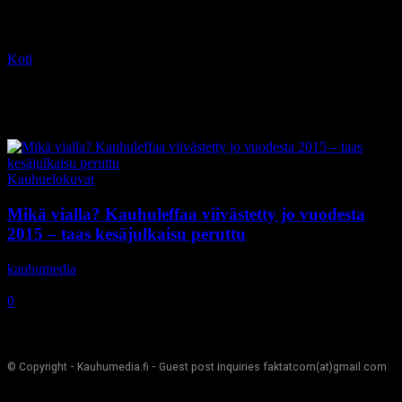
Koti
Tagit
Amityville
Tag: Amityville
Kauhuelokuvat
Mikä vialla? Kauhuleffaa viivästetty jo vuodesta
2015 – taas kesäjulkaisu peruttu
kauhumedia
-
8.6.2017
0
© Copyright - Kauhumedia.fi - Guest post inquiries faktatcom(at)gmail.com