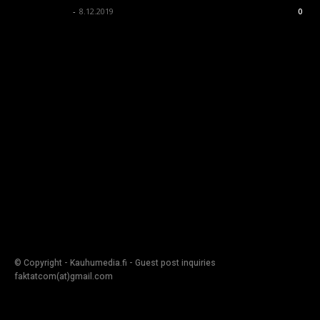
kauhumedia
-
8.12.2019
0
© Copyright - Kauhumedia.fi - Guest post inquiries
faktatcom(at)gmail.com