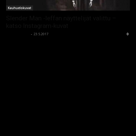
Kauhuelokuvat
Slender Man -leffan näyttelijät valittu –
katso Instagram-kuvat
kauhumedia
-
23.5.2017
0