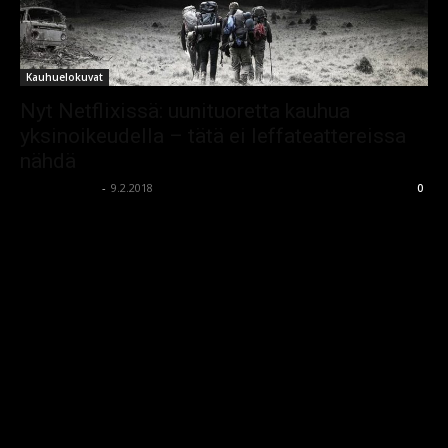
Kauhuelokuvat
Nyt Netflixissä: uunituoretta kauhua
yksinoikeudella – tätä ei leffateattereissa
nähdä
kauhumedia
-
9.2.2018
0