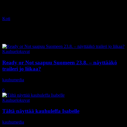
Koti
Tagit
Adam Brody
Tag: Adam Brody
Kauhuelokuvat
Ready or Not saapuu Suomeen 23.8. – näyttääkö
traileri jo liikaa?
kauhumedia
-
11.7.2019
0
Kauhuelokuvat
Tältä näyttää kauhuleffa Isabelle
kauhumedia
-