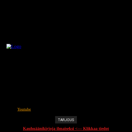
Youtube
TARJOUS
Kauhuäänikirjoja ilmaiseksi <--- Klikkaa tiedot