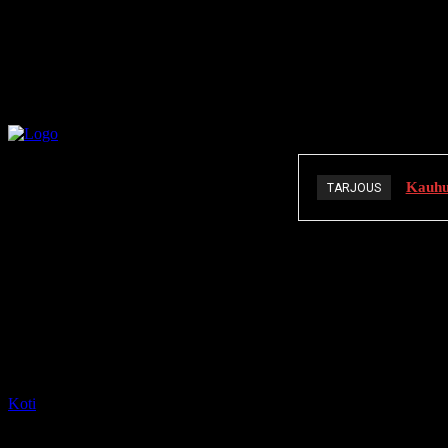
Kauhuä
TARJOUS
K
Koti
Tagit
Abby Wathen