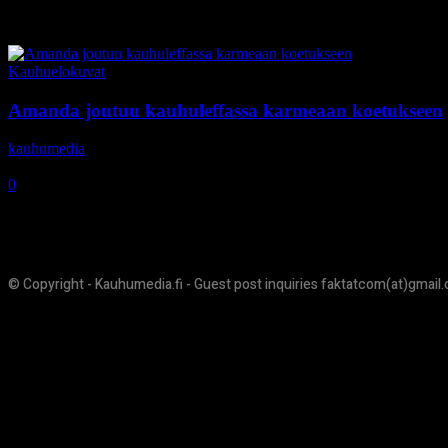
Tag: Abby Wathen
Kauhuelokuvat
Amanda joutuu kauhuleffassa karmeaan koetukseen
kauhumedia
-
24.5.2017
0
© Copyright - Kauhumedia.fi - Guest post inquiries faktatcom(at)gmail