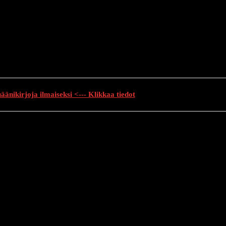
änikirjoja ilmaiseksi <--- Klikkaa tiedot
auhutarinat
Creepypasta
Kauhuelokuvat
Muu kauhu