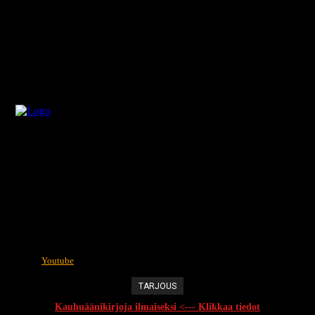
Youtube
TARJOUS
Kauhuäänikirjoja ilmaiseksi <--- Klikkaa tiedot