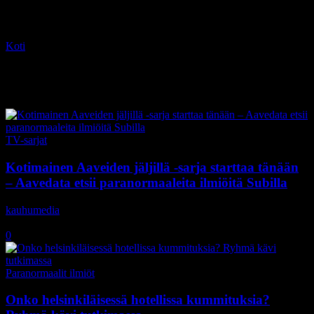
Koti
Tagit
Aavedata
Tag: Aavedata
TV-sarjat
Kotimainen Aaveiden jäljillä -sarja starttaa tänään
– Aavedata etsii paranormaaleita ilmiöitä Subilla
kauhumedia
-
7.3.2019
0
Paranormaalit ilmiöt
Onko helsinkiläisessä hotellissa kummituksia?