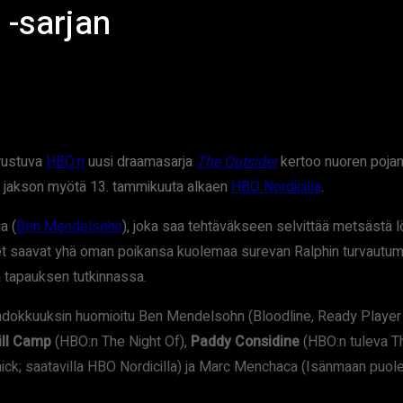
-sarjan
rustuva
HBO:n
uusi draamasarja
The Outsider
kertoo nuoren pojan
n jakson myötä 13. tammikuuta alkaen
HBO Nordicilla
.
a (
Ben Mendelsohn
), joka saa tehtäväkseen selvittää metsästä 
et saavat yhä oman poikansa kuolemaa surevan Ralphin turvautum
a tapauksen tutkinnassa.
ehdokkuuksin huomioitu Ben Mendelsohn (Bloodline, Ready Player O
ill Camp
(HBO:n The Night Of),
Paddy Considine
(HBO:n tuleva T
ick; saatavilla HBO Nordicilla) ja Marc Menchaca (Isänmaan puo