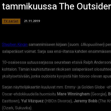
tammikuussa The Outsider 
21.11.2019
TV-sarjat
Stephen Kingin
samannimiseen kirjaan (suom.
Ulkopuolinen
) pe
salaperäiset voimat. Sarja saa ensi-iltansa kahden ensimmäise
10-osaisessa uutuussarjassa seurataan etsivä Ralph Andersoni
kohtalon. Tämän kauhistuttavan rikoksen salaperäiset olosuhte
yksityisetsivään, jonka oudoista kyvyistä hän toivoo olevan apu
Sarjan näyttelijäkaartiin kuuluvat mm. Emmy- ja Golden Globe -
Oscar-ehdokkuudella huomioitu
Mare Winningham
(Georgia),
B
Easttown),
Yul Vázquez
(HBO:n Divorce),
Jeremy Bobb
(The Kn
(Ozark, Sukuvika).