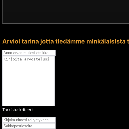
Arvioi tarina jotta tiedämme minkälaisista t
Tarkistuskriteerit
Arvosana