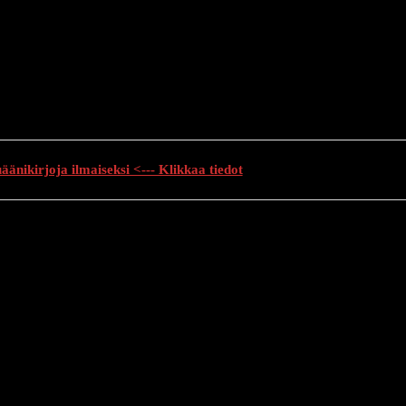
änikirjoja ilmaiseksi <--- Klikkaa tiedot
auhutarinat
Creepypasta
Kauhuelokuvat
Muu kauhu