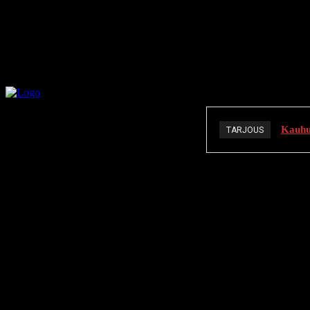
Kauhuä
TARJOUS
K