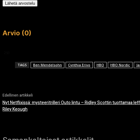
Lähetä arvostelu
Arvio (0)
This article doesn't have any reviews yet.
250
TAGS
Ben Mendelsohn
Cynthia Erivo
HBO
HBO Nordic
J
Edellinen artikkeli
Nyt Netflixissä: mysteeritrilleri Outo lintu – Ridley Scottin tuottamaa lef
Riley Keough