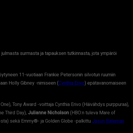
 julmasta surmasta ja tapauksen tutkinnasta, jota ympäröi
löytyneen 11-vuotiaan Frankie Petersonin silvotun ruumiin
aan Holly Gibney -nimiseen (
Cynthia Erivo
) epätavanomaiseen
ne), Tony Award -voittaja Cynthia Erivo (Häivähdys purppuraa),
he Third Day),
Julianne Nicholson
(HBO:n tuleva Mare of
lesta) sekä Emmy®- ja Golden Globe -palkittu
Jason Bateman