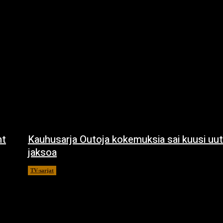
ht
Kauhusarja Outoja kokemuksia sai kuusi uut
jaksoa
TV-sarjat
14.5.2021