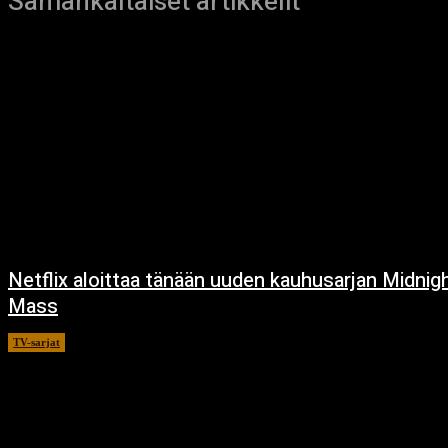
Samankaltaiset artikkelit
Netflix aloittaa tänään uuden kauhusarjan Midnig
Mass
TV-sarjat
24.9.2021