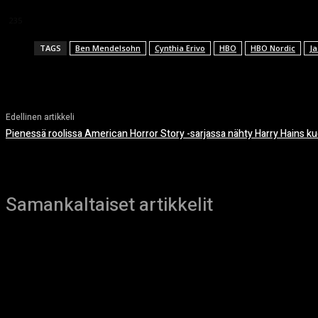
This article doesn't have any reviews yet.
235
TAGS
Ben Mendelsohn
Cynthia Erivo
HBO
HBO Nordic
J
Edellinen artikkeli
Pienessä roolissa American Horror Story -sarjassa nähty Harry Hains ku
Samankaltaiset artikkelit