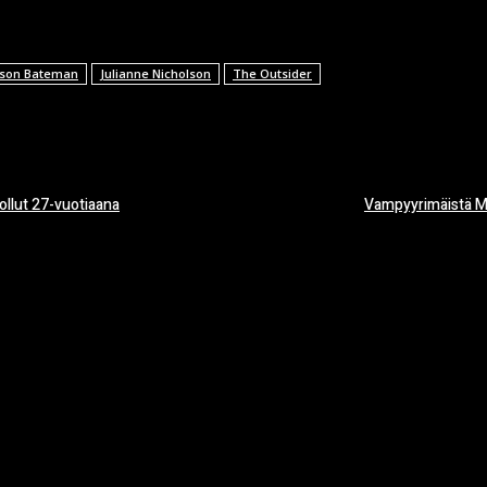
ason Bateman
Julianne Nicholson
The Outsider
ollut 27-vuotiaana
Vampyyrimäistä Ma