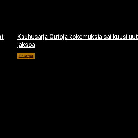
ht
Kauhusarja Outoja kokemuksia sai kuusi uut
jaksoa
TV-sarjat
14.5.2021