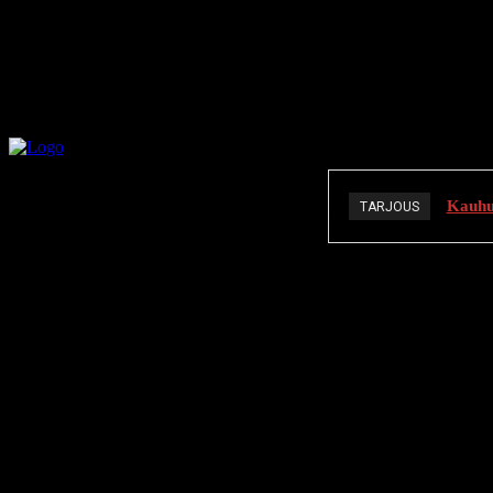
Kauhuä
TARJOUS
K