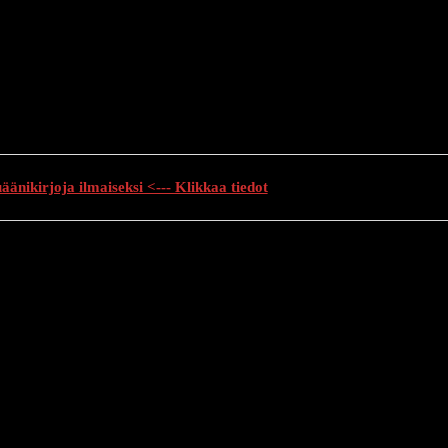
änikirjoja ilmaiseksi <--- Klikkaa tiedot
auhutarinat
Creepypasta
Kauhuelokuvat
Muu kauhu