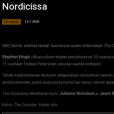
Nordicissa
13.1.2020
TV-sarjat
HBO Nordic starttaa tänään Suomessa uuden trillerisarjan
The O
Stephen Kingin
Ulkopuolinen
-kirjaan perustuvassa 10-osaises
11-vuotiaan Frankie Petersonin silvotun ruumiin kohtalon.
Tämän kauhistuttavan rikoksen salaperäiset olosuhteet saavat
yksityisetsivään, jonka oudoista kyvyistä hän toivoo olevan apu
The Outsideria
tähdittävät myös
Julianne Nicholson
ja
Jason 
Katso
The Outsider
-traileri alta: