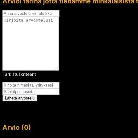
Arvioi tarina jotta tiedämme minkälaisista t
Tarkistuskriteerit
Arvosana
Lähetä arvostelu
Arvio (0)