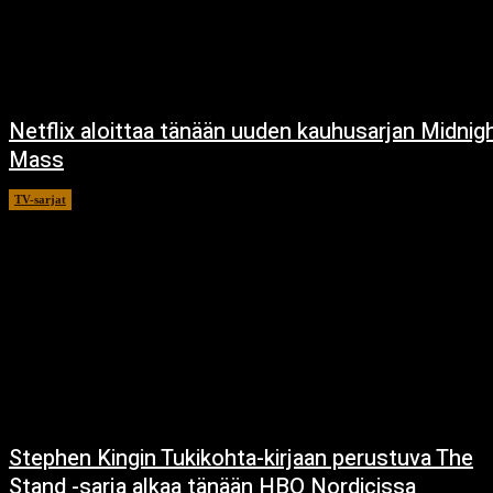
Netflix aloittaa tänään uuden kauhusarjan Midnig
Mass
TV-sarjat
24.9.2021
Stephen Kingin Tukikohta-kirjaan perustuva The
Stand -sarja alkaa tänään HBO Nordicissa