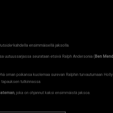
utsider
kahdella ensimmäisellä jaksolla.
sa uutuussarjassa seurataan etsivä Ralph Andersonia (
Ben Mend
 yhä oman poikansa kuolemaa surevan Ralphin turvautumaan Holly
a tapauksen tutkinnassa.
Bateman
, joka on ohjannut kaksi ensimmäistä jaksoa.