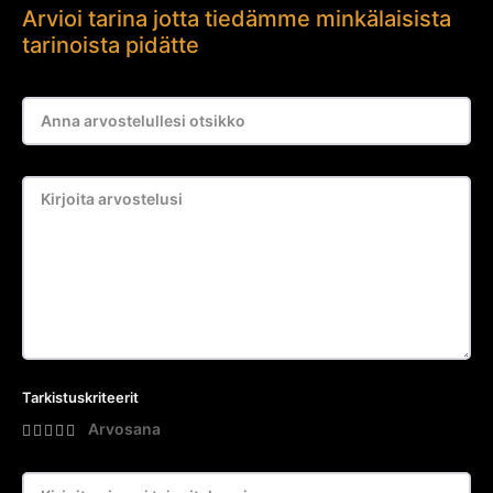
Arvioi tarina jotta tiedämme minkälaisista
tarinoista pidätte
Tarkistuskriteerit
Arvosana