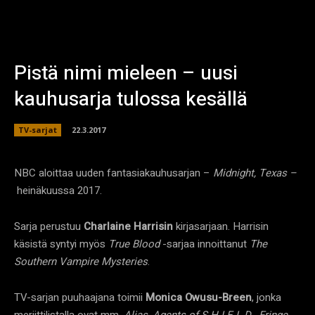
Pistä nimi mieleen – uusi
kauhusarja tulossa kesällä
TV-sarjat
22.3.2017
NBC aloittaa uuden fantasiakauhusarjan –
Midnight, Texas –
heinäkuussa 2017.
Sarja perustuu
Charlaine Harrisin
kirjasarjaan. Harrisin
käsistä syntyi myös
True Blood
-sarjaa innoittanut
The
Southern Vampire Mysteries
.
TV-sarjan puuhaajana toimii
Monica Owusu-Breen
, jonka
meriittilistalla ovat mm.
Alias
,
Agents of S.H.I.E.L.D.
,
Fringe