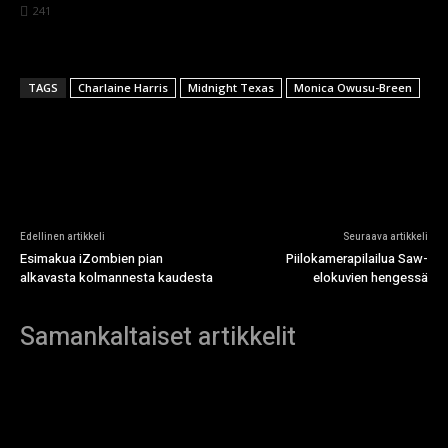
241
TAGS
Charlaine Harris
Midnight Texas
Monica Owusu-Breen
Edellinen artikkeli
Seuraava artikkeli
Esimakua iZombien pian
Piilokamerapilailua Saw-
alkavasta kolmannesta kaudesta
elokuvien hengessä
Samankaltaiset artikkelit