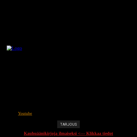
Youtube
TARJOUS
Kauhuäänikirjoja ilmaiseksi <--- Klikkaa tiedot