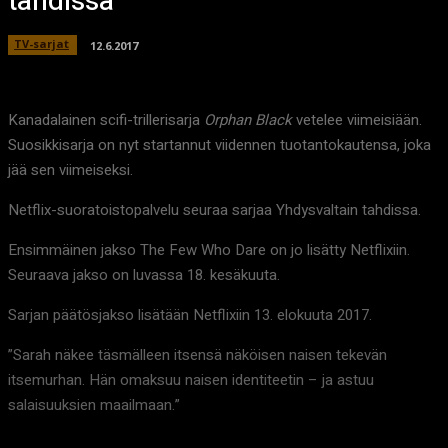
tahdissa
TV-sarjat
12.6.2017
Kanadalainen scifi-trillerisarja
Orphan Black
vetelee viimeisiään.
Suosikkisarja on nyt startannut viidennen tuotantokautensa, joka
jää sen viimeiseksi.
Netflix-suoratoistopalvelu seuraa sarjaa Yhdysvaltain tahdissa.
Ensimmäinen jakso The Few Who Dare on jo lisätty Netflixiin.
Seuraava jakso on luvassa 18. kesäkuuta.
Sarjan päätösjakso lisätään Netflixiin 13. elokuuta 2017.
”Sarah näkee täsmälleen itsensä näköisen naisen tekevän
itsemurhan. Hän omaksuu naisen identiteetin – ja astuu
salaisuuksien maailmaan.”