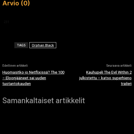
Arvio (0)
This article doesn't have any reviews yet.
231
TAGS
Orphan Black
Edellinen artikkeli
Seuraava artikkeli
Huomasitko jo Netflixissä? The 100
Kauhupeli The Evil Within 2
– Eloonjääneet sai uuden
julkistettu – katso superhieno
tuotantokauden
traileri
Samankaltaiset artikkelit