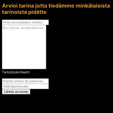
Arvioi tarina jotta tiedämme minkälaisista
tarinoista pidätte
Tarkistuskriteerit
Arvosana
Lähetä arvostelu