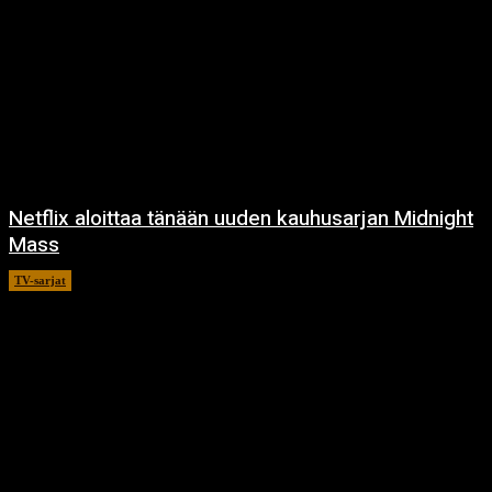
Netflix aloittaa tänään uuden kauhusarjan Midnight
Mass
TV-sarjat
24.9.2021