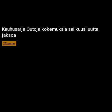
Kauhusarja Outoja kokemuksia sai kuusi uutta
jaksoa
TV-sarjat
14.5.2021