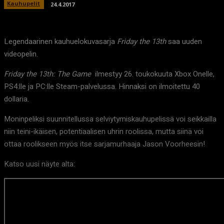
Kauhupelit
24.4.2017
Legendaarinen kauhuelokuvasarja
Friday the 13th
saa uuden
videopelin.
Friday the 13th: The Game
ilmestyy 26. toukokuuta Xbox Onelle,
PS4:lle ja PC:lle Steam-palvelussa. Hinnaksi on ilmoitettu 40
dollaria.
Moninpeliksi suunnitellussa selviytymiskauhupelissä voi seikkailla
niin teini-ikäisen, potentiaalisen uhrin roolissa, mutta siinä voi
ottaa roolikseen myös itse sarjamurhaaja Jason Voorheesin!
Katso uusi näyte alta: