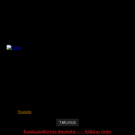
Youtube
TARJOUS
Kauhuäänikirjoja ilmaiseksi <--- Klikkaa tiedot