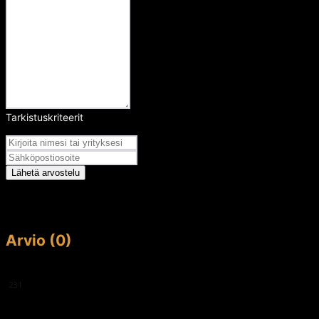
Tarkistuskriteerit
Arvosana
Lähetä arvostelu
Arvio (0)
This article doesn't have any reviews yet.
231