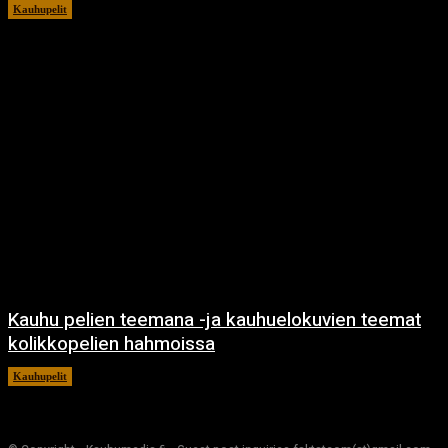
Kauhupelit
12.10.2023
Kauhu pelien teemana -ja kauhuelokuvien teemat
kolikkopelien hahmoissa
Kauhupelit
23.8.2023