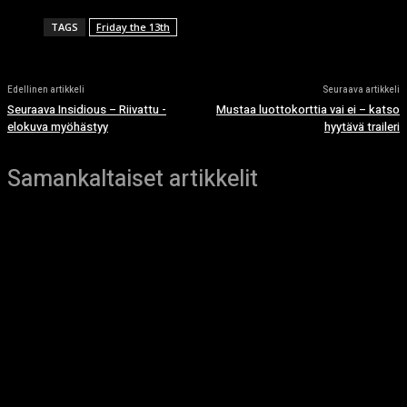
TAGS
Friday the 13th
Edellinen artikkeli
Seuraava artikkeli
Seuraava Insidious – Riivattu -
Mustaa luottokorttia vai ei – katso
elokuva myöhästyy
hyytävä traileri
Samankaltaiset artikkelit