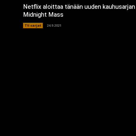
Netflix aloittaa tänään uuden kauhusarjan
Midnight Mass
TV-sarjat
24.9.2021