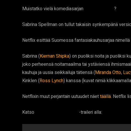
Muistatko vielä komediasarjan
?
Sabrina, teininoita
Sabrina Spellman on tullut takaisin synkempänä versi
Netflix esittää Suomessa fantasiakauhusarjaa nimellä
Sabrina (
Kiernan Shipka
) on puoliksi noita ja puoliksi
joko perheensä noitamaailma tai ystäviensä ihmismaa
kauhuja ja uusia seikkailuja tätiensä (
Miranda Otto
,
Luc
Kinklen (
Ross Lynch
) kanssa (kuvat nimiä klikkaamalla
Netflixin muut perjantain uutuudet näet
täällä
. Netflix l
Katso
-traileri alla:
Sabrina: Pimeällä puolella