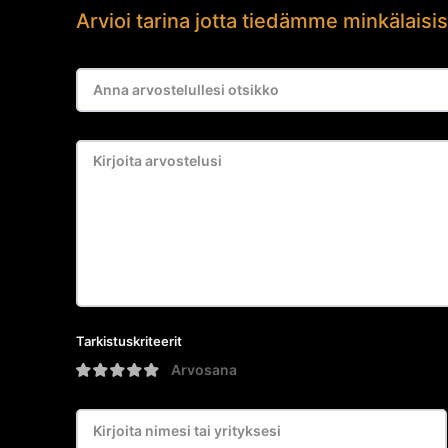
Arvioi tarina jotta tiedämme minkälaisis
Tarkistuskriteerit
Arvosana