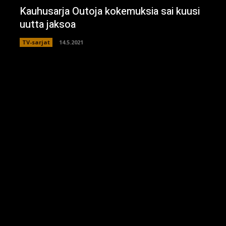
Kauhusarja Outoja kokemuksia sai kuusi
uutta jaksoa
TV-sarjat
14.5.2021