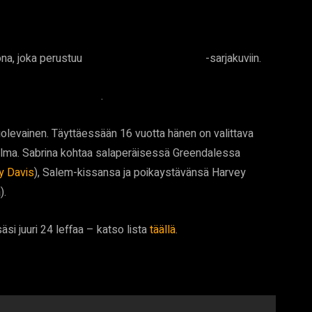
ona, joka perustuu
-sarjakuviin.
Chilling Adventures of Sabrina
.
Sabrina: Pimeällä puolella
 kuolevainen. Täyttäessään 16 vuotta hänen on valittava
ilma. Sabrina kohtaa salaperäisessä Greendalessa
y Davis
), Salem-kissansa ja poikaystävänsä Harvey
).
isäsi juuri 24 leffaa – katso lista
täällä
.