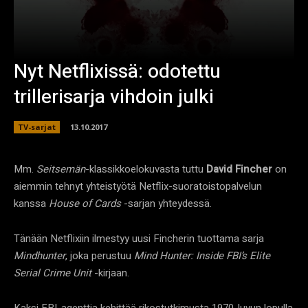
Nyt Netflixissä: odotettu
trillerisarja vihdoin julki
TV-sarjat
13.10.2017
Mm.
Seitsemän
-klassikkoelokuvasta tuttu
David Fincher
on
aiemmin tehnyt yhteistyötä Netflix-suoratoistopalvelun
kanssa
House of Cards
-sarjan yhteydessä.
Tänään Netflixiin ilmestyy uusi Fincherin tuottama sarja
Mindhunter
, joka perustuu
Mind Hunter: Inside FBI’s Elite
Serial Crime Unit
-kirjaan.
Kaksi FBI-agenttia kehittää rikostutkimusta 1970-luvun lopulla