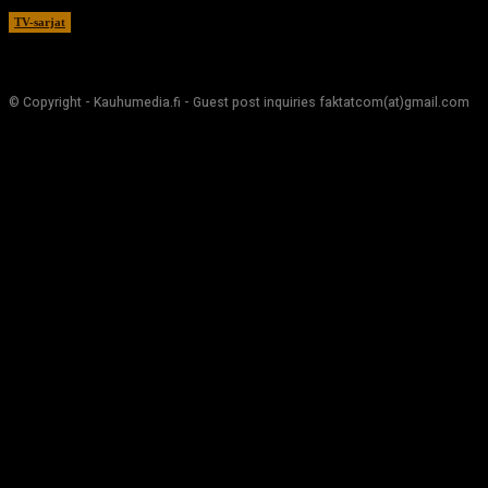
TV-sarjat
17.12.2020
© Copyright - Kauhumedia.fi - Guest post inquiries faktatcom(at)gmail.com