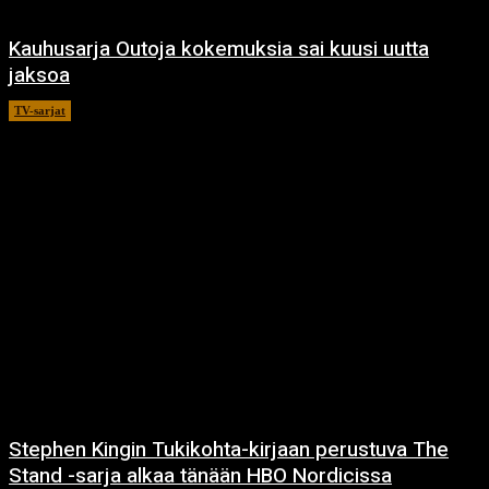
Kauhusarja Outoja kokemuksia sai kuusi uutta
jaksoa
TV-sarjat
14.5.2021
Stephen Kingin Tukikohta-kirjaan perustuva The
Stand -sarja alkaa tänään HBO Nordicissa