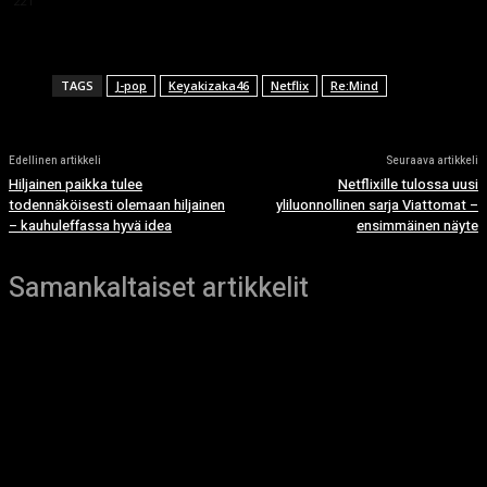
221
TAGS
J-pop
Keyakizaka46
Netflix
Re:Mind
Edellinen artikkeli
Seuraava artikkeli
Hiljainen paikka tulee
Netflixille tulossa uusi
todennäköisesti olemaan hiljainen
yliluonnollinen sarja Viattomat –
– kauhuleffassa hyvä idea
ensimmäinen näyte
Samankaltaiset artikkelit