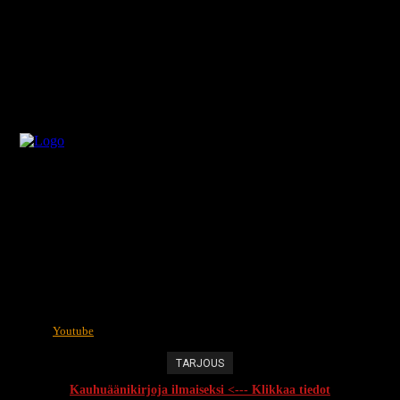
Youtube
TARJOUS
Kauhuäänikirjoja ilmaiseksi <--- Klikkaa tiedot