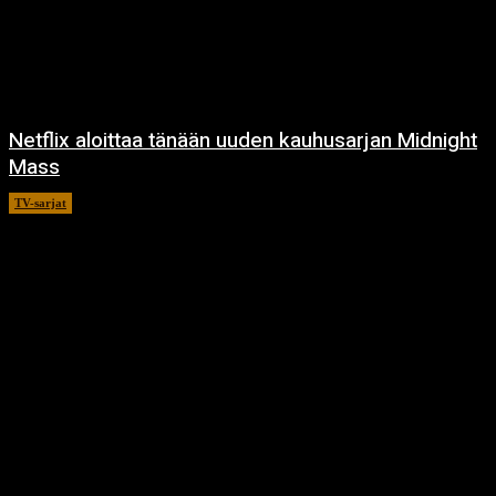
Netflix aloittaa tänään uuden kauhusarjan Midnight
Mass
TV-sarjat
24.9.2021