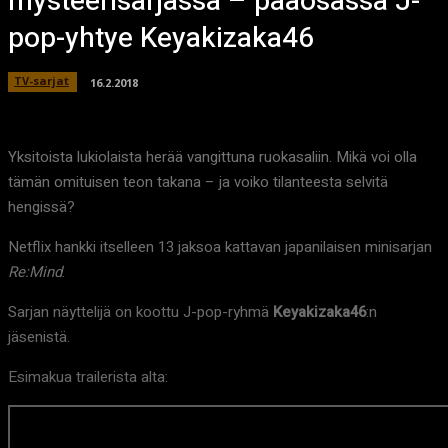
mysteerisarjassa – pääosassa J-
pop-yhtye Keyakizaka46
TV-sarjat
16.2.2018
Yksitoista lukiolaista herää vangittuna ruokasaliin. Mikä voi olla
tämän omituisen teon takana – ja voiko tilanteesta selvitä
hengissä?
Netflix hankki itselleen 13 jaksoa kattavan japanilaisen minisarjan
Re:Mind
.
Sarjan näyttelijä on koottu J-pop-ryhmä
Keyakizaka46
:n
jäsenistä.
Esimakua trailerista alta: