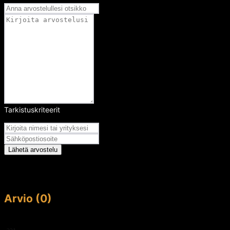
Tarkistuskriteerit
Arvosana
Lähetä arvostelu
Arvio (0)
This article doesn't have any reviews yet.