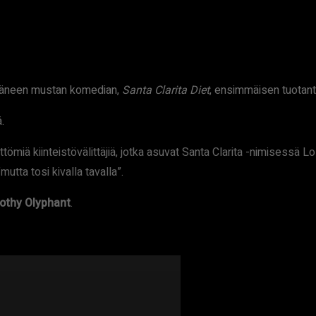
ttäneen mustan komedian,
Santa Clarita Diet
, ensimmäisen tuotan
.
iä kiinteistövälittäjiä, jotka asuvat Santa Clarita -nimisessä 
tta tosi kivalla tavalla”.
othy Olyphant
.