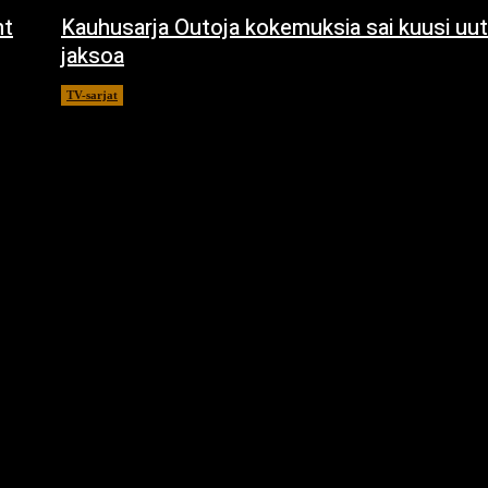
ht
Kauhusarja Outoja kokemuksia sai kuusi uut
jaksoa
TV-sarjat
14.5.2021