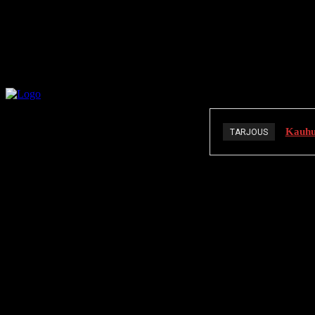
Kauhuä
TARJOUS
K