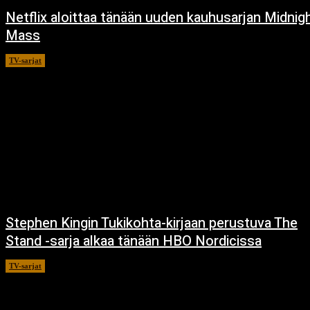
Netflix aloittaa tänään uuden kauhusarjan Midnig
Mass
TV-sarjat
24.9.2021
Stephen Kingin Tukikohta-kirjaan perustuva The
Stand -sarja alkaa tänään HBO Nordicissa
TV-sarjat
17.12.2020