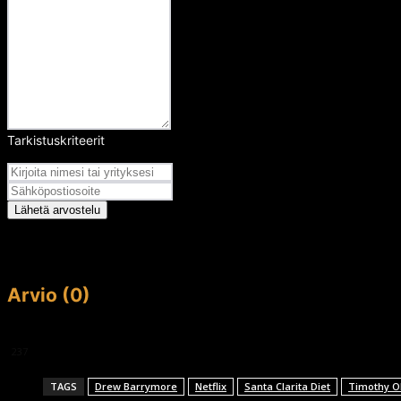
Tarkistuskriteerit
Arvosana
Lähetä arvostelu
Arvio (0)
This article doesn't have any reviews yet.
237
TAGS
Drew Barrymore
Netflix
Santa Clarita Diet
Timothy O