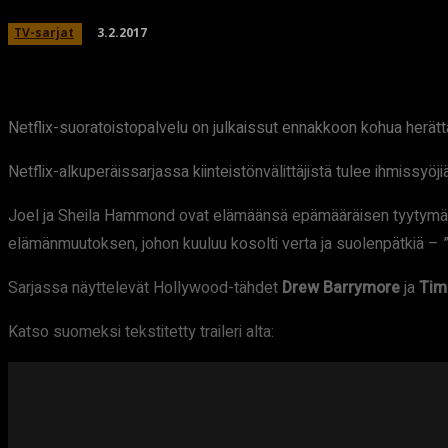
3.2.2017
TV-sarjat
Netflix-suoratoistopalvelu on julkaissut ennakkoon kohua herä
Netflix-alkuperäissarjassa kiinteistönvälittäjistä tulee ihmissyöjiä
Joel ja Sheila Hammond ovat elämäänsä epämääräisen tyytymättöm
elämänmuutoksen, johon kuuluu kosolti verta ja suolenpätkiä – ”mu
Sarjassa näyttelevät Hollywood-tähdet
Drew Barrymore
ja
Tim
Katso suomeksi tekstitetty traileri alta: