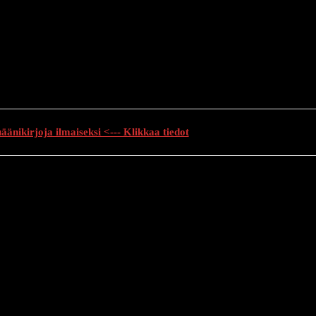
änikirjoja ilmaiseksi <--- Klikkaa tiedot
auhutarinat
Creepypasta
Kauhuelokuvat
Muu kauhu