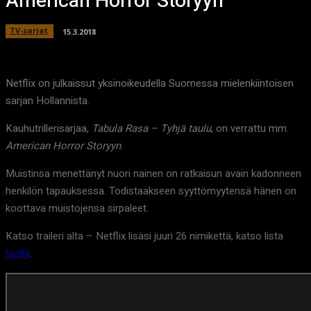
American Horror Storyyn
TV-sarjat
15.3.2018
Netflix on julkaissut yksinoikeudella Suomessa mielenkiintoisen
sarjan Hollannista.
Kauhutrillerisarjaa,
Tabula Rasa – Tyhjä taulu
, on verrattu mm.
American Horror Storyyn
.
Muistinsa menettänyt nuori nainen on ratkaisun avain kadonneen
henkilön tapauksessa. Todistaakseen syyttömyytensä hänen on
koottava muistojensa sirpaleet.
Katso traileri alta – Netflix lisäsi juuri 26 nimikettä, katso lista
täällä
.