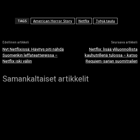
TAGS
American Horror Story
Netflix
Tyhjä taulu
Edellinen artikkeli
Seuraava artikkeli
Nyt Netflixissä: Hävitys piti nähdä
Netflix: lisää yliluonnollista
Suomenkin leffateattereissa –
kauhutrilleriä tulossa – katso
Netflix iski väliin
Requiem-sarjan suomitraileri
Samankaltaiset artikkelit