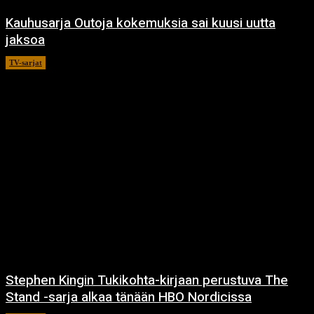
Kauhusarja Outoja kokemuksia sai kuusi uutta
jaksoa
TV-sarjat
14.5.2021
Stephen Kingin Tukikohta-kirjaan perustuva The
Stand -sarja alkaa tänään HBO Nordicissa