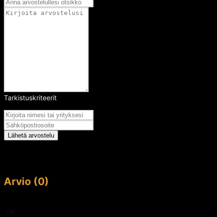
Tarkistuskriteerit
Arvosana
Lähetä arvostelu
Arvio (0)
This article doesn't have any reviews yet.
250