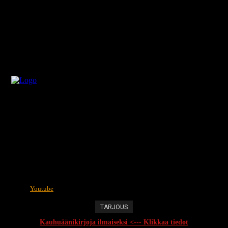
Youtube
TARJOUS
Kauhuäänikirjoja ilmaiseksi <--- Klikkaa tiedot