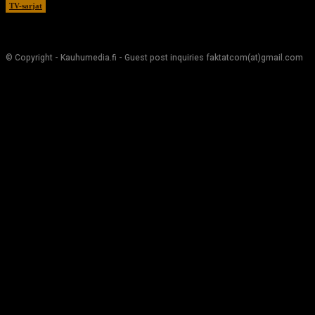
TV-sarjat
17.12.2020
© Copyright - Kauhumedia.fi - Guest post inquiries faktatcom(at)gmail.com