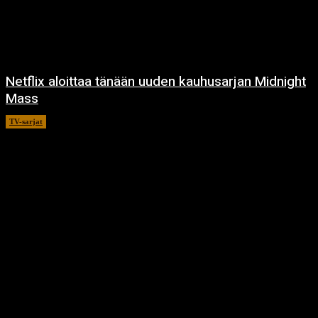
Netflix aloittaa tänään uuden kauhusarjan Midnight
Mass
TV-sarjat
24.9.2021