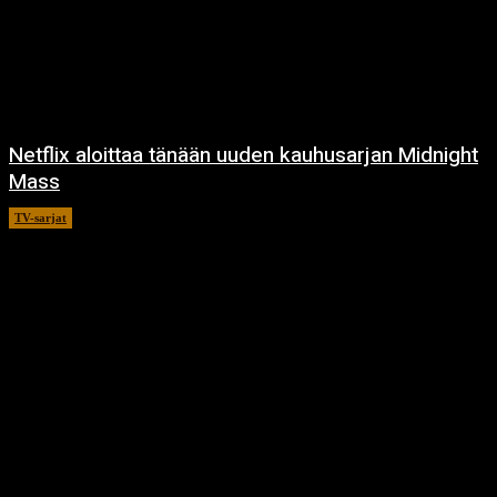
Netflix aloittaa tänään uuden kauhusarjan Midnight
Mass
TV-sarjat
24.9.2021