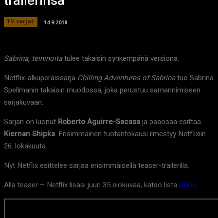
trailerinsa
TV-sarjat
14.9.2018
Sabrina, teininoita
tulee takaisin synkempänä versiona.
Netflix-alkuperäissarja
Chilling Adventures of Sabrina
tuo Sabrina
Spellmanin takaisin muodossa, joka perustuu samannimiseen
sarjakuvaan.
Sarjan on luonut
Roberto Aguirre-Sacasa
ja pääosaa esittää
Kiernan Shipka
. Ensimmäinen tuotantokausi ilmestyy Netflixiin
26. lokakuuta.
Nyt Netflix esittelee sarjaa ensimmäisellä teaser-trailerilla.
Alla teaser – Netflix lisäsi juuri 35 elokuvaa, katso lista
täällä
.