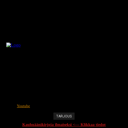
Youtube
TARJOUS
Kauhuäänikirjoja ilmaiseksi <--- Klikkaa tiedot