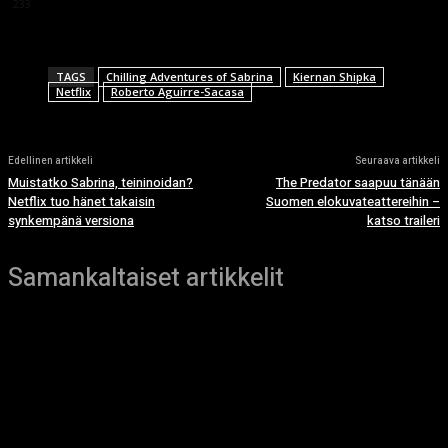
233
TAGS
Chilling Adventures of Sabrina
Kiernan Shipka
Netflix
Roberto Aguirre-Sacasa
Edellinen artikkeli
Seuraava artikkeli
Muistatko Sabrina, teininoidan?
The Predator saapuu tänään
Netflix tuo hänet takaisin
Suomen elokuvateattereihin –
synkempänä versiona
katso traileri
Samankaltaiset artikkelit