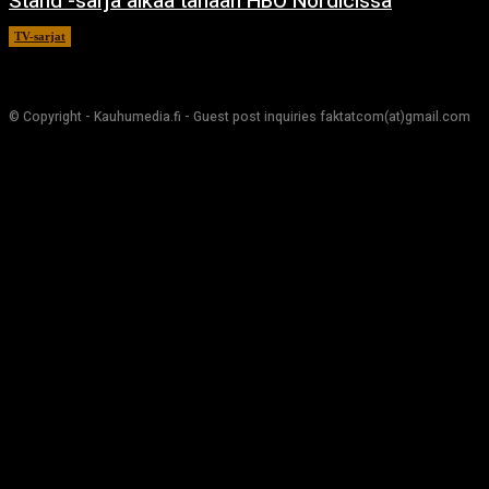
Stand -sarja alkaa tänään HBO Nordicissa
TV-sarjat
17.12.2020
© Copyright - Kauhumedia.fi - Guest post inquiries faktatcom(at)gmail.com