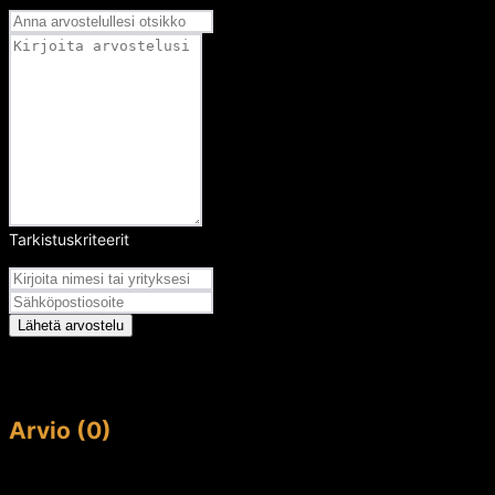
Tarkistuskriteerit
Arvosana
Lähetä arvostelu
Arvio (0)
This article doesn't have any reviews yet.