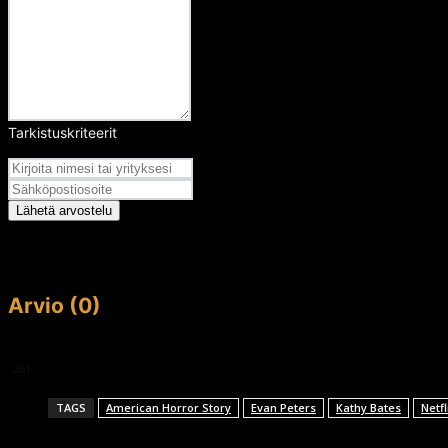
Tarkistuskriteerit
Arvosana
Lähetä arvostelu
Arvio (0)
This article doesn't have any reviews yet.
261
TAGS
American Horror Story
Evan Peters
Kathy Bates
Netfl