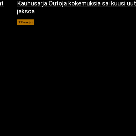
ht
Kauhusarja Outoja kokemuksia sai kuusi uut
jaksoa
TV-sarjat
14.5.2021