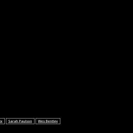
ix
Sarah Paulson
Wes Bentley