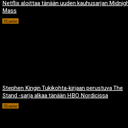
Netflix aloittaa tänään uuden kauhusarjan Midnig
Mass
TV-sarjat
24.9.2021
Stephen Kingin Tukikohta-kirjaan perustuva The
Stand -sarja alkaa tänään HBO Nordicissa
TV-sarjat
17.12.2020