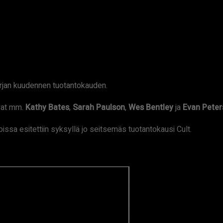
rjan kuudennen tuotantokauden.
ovat mm.
Kathy Bates
,
Sarah Paulson
,
Wes Bentley
ja
Evan Peter
sa esitettiin syksyllä jo seitsemäs tuotantokausi Cult.