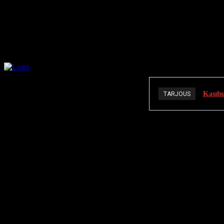
Kauhuä
TARJOUS
K