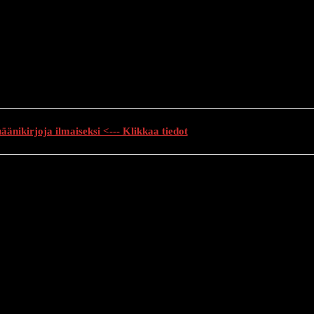
änikirjoja ilmaiseksi <--- Klikkaa tiedot
auhutarinat
Creepypasta
Kauhuelokuvat
Muu kauhu