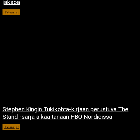
jaksoa
TV-sarjat
14.5.2021
Stephen Kingin Tukikohta-kirjaan perustuva The
Stand -sarja alkaa tänään HBO Nordicissa
TV-sarjat
17.12.2020