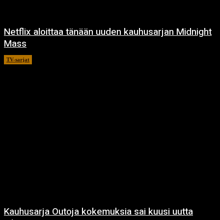
Netflix aloittaa tänään uuden kauhusarjan Midnight
Mass
TV-sarjat
24.9.2021
Kauhusarja Outoja kokemuksia sai kuusi uutta