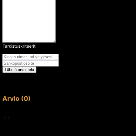
Tarkistuskriteerit
Arvosana
Lähetä arvostelu
Arvio (0)
This article doesn't have any reviews yet.
243