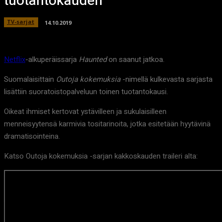
tuotantokauden
TV-sarjat
14.10.2019
Netflix
-alkuperäissarja
Haunted
on saanut jatkoa.
Suomalaisittain
Outoja kokemuksia
-nimellä kulkevasta sarjasta
lisättiin suoratoistopalveluun toinen tuotantokausi.
Oikeat ihmiset kertovat ystävilleen ja sukulaisilleen
menneisyytensä karmivia tositarinoita, jotka esitetään hyytävinä
dramatisointeina.
Katso Outoja kokemuksia -sarjan kakkoskauden traileri alta: