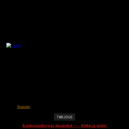
Youtube
TARJOUS
Kauhuäänikirjoja ilmaiseksi <--- Klikkaa tiedot