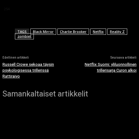
This article doesn't have any reviews yet.
254
TAGS
Black Mirror
Charlie Brooker
Netflix
Reality Z
zombiet
Edellinen artikkeli
Seuraava artikkeli
Russell Crowe sekoaa täysin
Netflix Suomi: yliluonnollinen
psykologisessa trillerissä
trillerisarja Curon alkoi
Rattiraivo
Samankaltaiset artikkelit