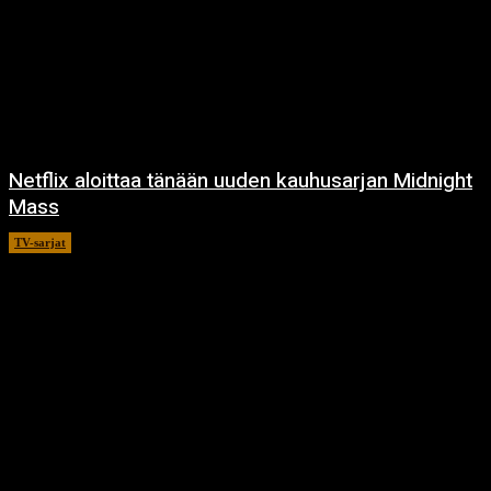
Netflix aloittaa tänään uuden kauhusarjan Midnight
Mass
TV-sarjat
24.9.2021