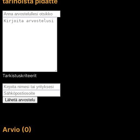
tarinoista pidätte
Tarkistuskriteerit
Arvosana
Lähetä arvostelu
Arvio (0)