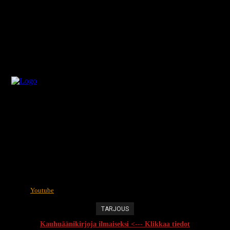
Youtube
TARJOUS
Kauhuäänikirjoja ilmaiseksi <--- Klikkaa tiedot