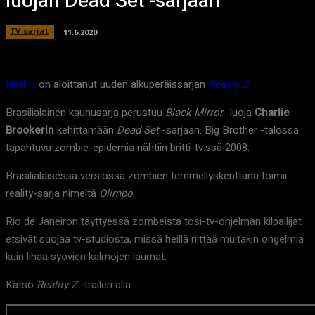
luojan Dead Set -sarjaan
TV-sarjat
11.6.2020
Netflix
on aloittanut uuden alkuperäissarjan
Reality Z
.
Brasilialainen kauhusarja perustuu
Black Mirror
-luoja
Charlie
Brookerin
kehittämään
Dead Set
-sarjaan. Big Brother -talossa
tapahtuva zombie-epidemia nähtiin britti-tv:ssä 2008.
Brasilialaisessa versiossa zombien temmellyskenttänä toimii
reality-sarja nimeltä
Olimpo
.
Rio de Janeiron täyttyessä zombeista tosi-tv-ohjelman kilpailijat
etsivät suojaa tv-studiosta, missä heillä riittää muitakin ongelmia
kuin lihaa syövien kalmojen laumat.
Katso
Reality Z
-traileri alla: