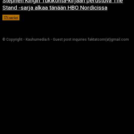
Stephen Kingin Tukikohta-kirjaan perustuva The
Stand -sarja alkaa tänään HBO Nordicissa
TV-sarjat
17.12.2020
© Copyright - Kauhumedia.fi - Guest post inquiries faktatcom(at)gmail.com