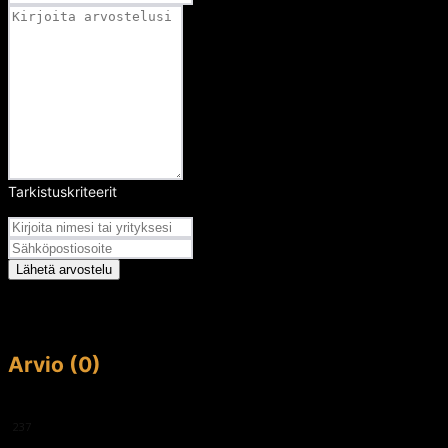
Tarkistuskriteerit
Arvosana
Lähetä arvostelu
Arvio (0)
This article doesn't have any reviews yet.
237