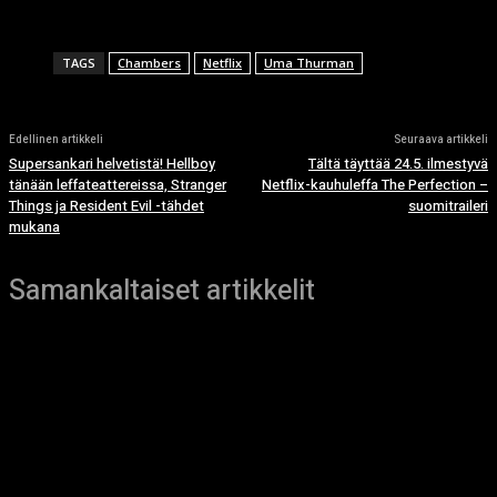
TAGS
Chambers
Netflix
Uma Thurman
Edellinen artikkeli
Seuraava artikkeli
Supersankari helvetistä! Hellboy
Tältä täyttää 24.5. ilmestyvä
tänään leffateattereissa, Stranger
Netflix-kauhuleffa The Perfection –
Things ja Resident Evil -tähdet
suomitraileri
mukana
Samankaltaiset artikkelit