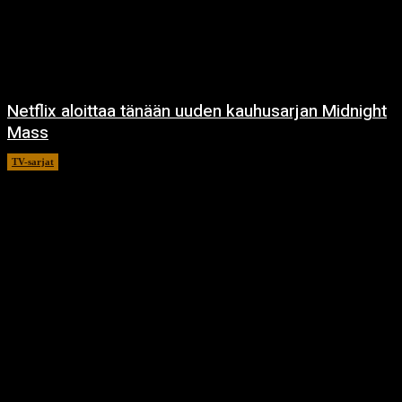
Netflix aloittaa tänään uuden kauhusarjan Midnight
Mass
TV-sarjat
24.9.2021