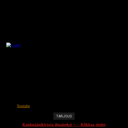
Youtube
TARJOUS
Kauhuäänikirjoja ilmaiseksi <--- Klikkaa tiedot