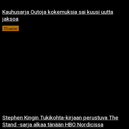
Kauhusarja Outoja kokemuksia sai kuusi uutta
jaksoa
TV-sarjat
14.5.2021
Stephen Kingin Tukikohta-kirjaan perustuva The
Stand -sarja alkaa tänään HBO Nordicissa