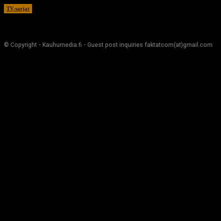
TV-sarjat
17.12.2020
© Copyright - Kauhumedia.fi - Guest post inquiries faktatcom(at)gmail.com