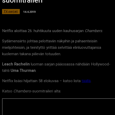
suomitraileri
TV-sarjat
14.4.2019
Netflix aloittaa 26. huhtikuuta uuden kauhusarjan
Chambers
.
Sydämensiirto johtaa pelottaviin näkyihin ja pahaenteisiin
mielijohteisiin, ja teinityttö yrittää selvittää elinluovuttajansa
kuoleman takana piilevän totuuden.
Leach Rachelin
luoman sarjan pääosassa nähdään Hollywood-
tähti
Uma Thurman
.
Netflix lisäsi hiljattain 58 elokuvaa – katso lista
täällä
.
Katso
Chambers
-suomitraileri alta: