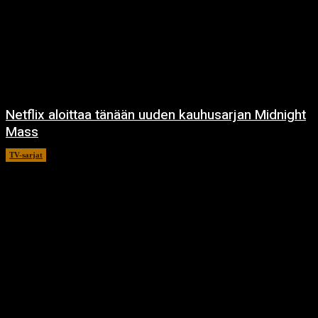
Netflix aloittaa tänään uuden kauhusarjan Midnight
Mass
TV-sarjat
24.9.2021