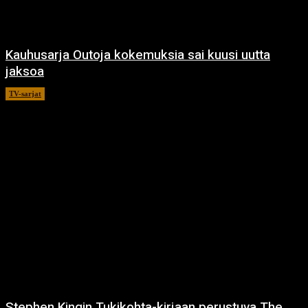
Kauhusarja Outoja kokemuksia sai kuusi uutta
jaksoa
TV-sarjat
14.5.2021
Stephen Kingin Tukikohta-kirjaan perustuva The