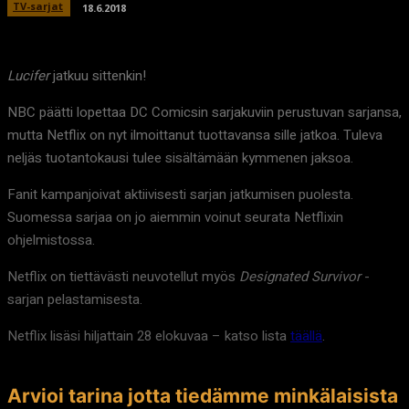
TV-sarjat
18.6.2018
Lucifer
jatkuu sittenkin!
NBC päätti lopettaa DC Comicsin sarjakuviin perustuvan sarjansa,
mutta Netflix on nyt ilmoittanut tuottavansa sille jatkoa. Tuleva
neljäs tuotantokausi tulee sisältämään kymmenen jaksoa.
Fanit kampanjoivat aktiivisesti sarjan jatkumisen puolesta.
Suomessa sarjaa on jo aiemmin voinut seurata Netflixin
ohjelmistossa.
Netflix on tiettävästi neuvotellut myös
Designated Survivor
-
sarjan pelastamisesta.
Netflix lisäsi hiljattain 28 elokuvaa – katso lista
täällä
.
Arvioi tarina jotta tiedämme minkälaisista