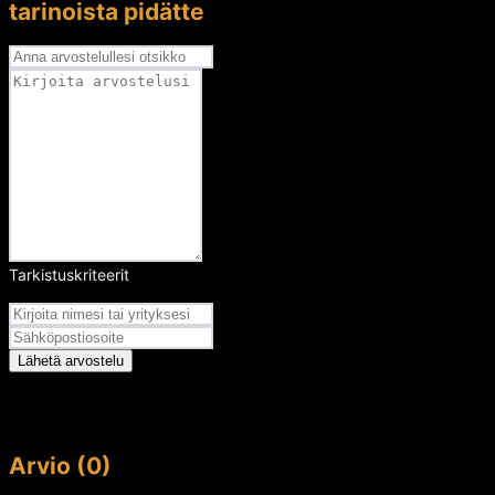
tarinoista pidätte
Tarkistuskriteerit
Arvosana
Lähetä arvostelu
Arvio (0)