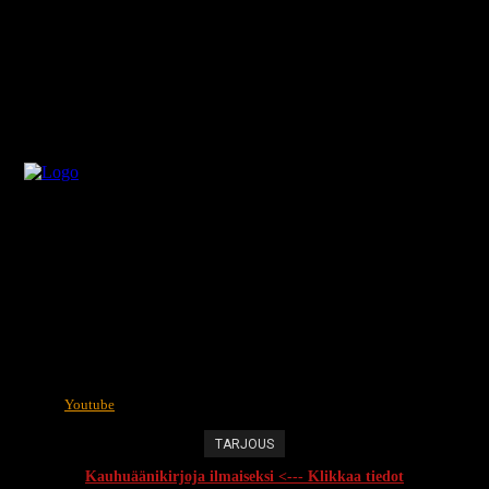
Youtube
TARJOUS
Kauhuäänikirjoja ilmaiseksi <--- Klikkaa tiedot