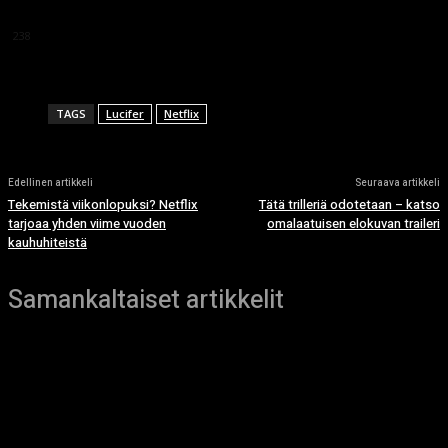
This article doesn't have any reviews yet.
238
TAGS
Lucifer
Netflix
Edellinen artikkeli
Seuraava artikkeli
Tekemistä viikonlopuksi? Netflix
Tätä trilleriä odotetaan – katso
tarjoaa yhden viime vuoden
omalaatuisen elokuvan traileri
kauhuhiteistä
Samankaltaiset artikkelit