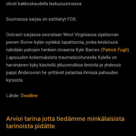
olivat kakkoskaudella laskusuunnassa.
Suomessa sarjaa on esittänyt FOX.
Outcast-sarjassa seurataan West Virginiassa sijaitsevan
pienen Rome-kylän synkkiä tapahtumia, jonka keskiössä
nähdään pahojen henkien riivaama Kyle Barnes (
Patrick Fugit
).
Lapsuuden kokemuksista traumatisoituneella Kylella on
harvinainen kyky käsitellä yliluonnollisia ilmiöitä ja yhdessä
pappi Andersonin he yrittävät pelastaa ihmisiä pahuuden
kynsistä.
Lähde:
Deadline
Arvioi tarina jotta tiedämme minkälaisista
tarinoista pidätte