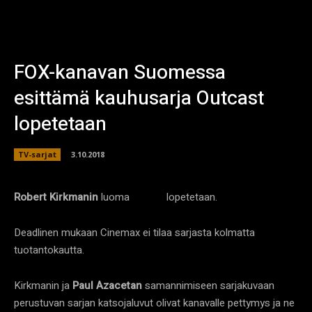
FOX-kanavan Suomessa
esittämä kauhusarja Outcast
lopetetaan
TV-sarjat
3.10.2018
Robert Kirkmanin
luoma
lopetetaan.
Outcast
Deadlinen mukaan Cinemax ei tilaa sarjasta kolmatta
tuotantokautta.
Kirkmanin ja
Paul Azacetan
samannimiseen sarjakuvaan
perustuvan sarjan katsojaluvut olivat kanavalle pettymys ja ne