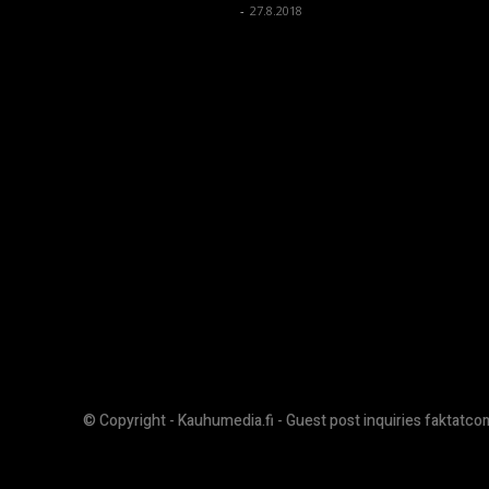
kauhumedia
-
27.8.2018
© Copyright - Kauhumedia.fi - Guest post inquiries faktatc