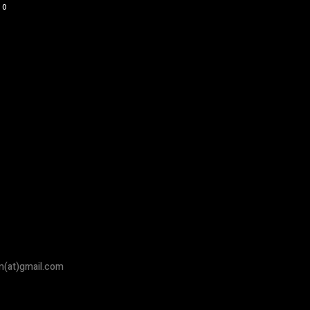
0
om(at)gmail.com